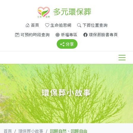
(另開新視窗)
(另開新視窗)
首頁
生命追思網
下葬位置查詢
(另開新視窗)
(另開新視窗)
(另開新
可預約時段查詢
祈福專區
環保葬臉書專頁
(另開新視窗)
分享
環保葬小故事
首頁
環保葬小故事
回歸自然、回歸自由