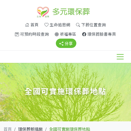
(另開新視窗)
(另開新視窗)
首頁
生命追思網
下葬位置查詢
(另開新視窗)
(另開新視窗)
(另開新
可預約時段查詢
祈福專區
環保葬臉書專頁
(另開新視窗)
分享
全國可實施環保葬地點
首頁
環保葬新措施
全國可實施環保葬地點