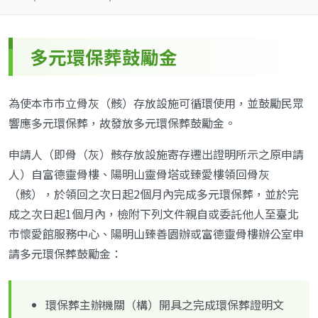
多元環保葬鼓勵金
為使本市市立骨灰（骸）存放設施可循環使用，並鼓勵民眾
響應多元環保葬，故發放多元環保葬鼓勵金。
申請人（即骨（灰）骸存放設施寄存遷出證明所示之原申請
人）自富德靈骨樓、陽明山靈骨塔或臻愛樓領回骨灰
（骸），於領回之次日起2個月內完成多元環保葬，並於完
成之次日起1個月內，檢附下列文件親自或委託他人至臺北
市懷愛館服務中心、陽明山臻善園辦或富德靈骨樓辦公室申
請多元環保葬鼓勵金：
環保葬主辦機關（構）開具之完成環保葬證明文