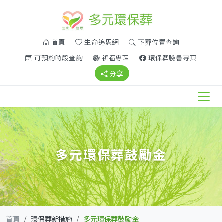
(另開新視窗)
(另開新視窗)
首頁
生命追思網
下葬位置查詢
(另開新視窗)
(另開新視窗)
(另開新
可預約時段查詢
祈福專區
環保葬臉書專頁
(另開新視窗)
分享
多元環保葬鼓勵金
首頁
環保葬新措施
多元環保葬鼓勵金