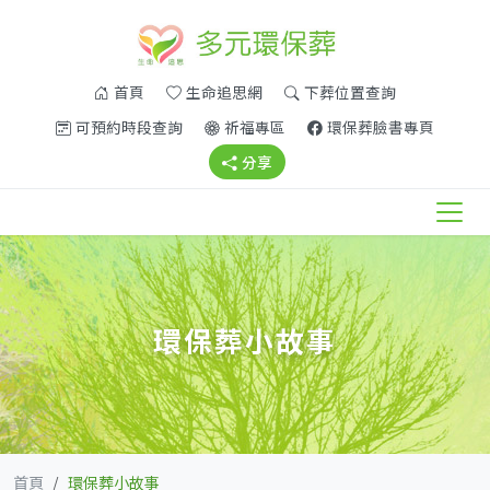
(另開新視窗)
(另開新視窗)
首頁
生命追思網
下葬位置查詢
(另開新視窗)
(另開新視窗)
(另開新
可預約時段查詢
祈福專區
環保葬臉書專頁
(另開新視窗)
分享
環保葬小故事
首頁
環保葬小故事